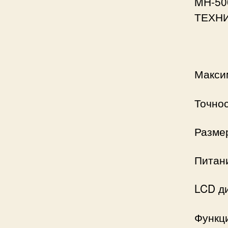
MH-50
ТЕХН
Максим
Точнос
Разме
Питан
LCD ди
Функци