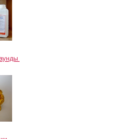
паунды
ики