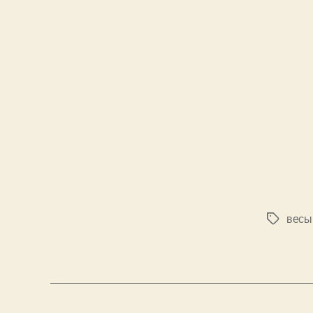
весы
Метки