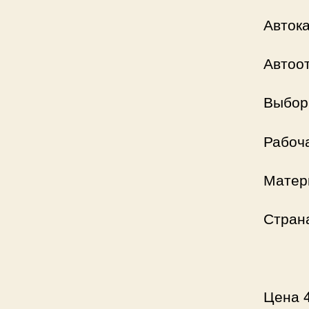
Автока
Автоот
Выбор 
Рабоча
Матери
Страна
Цена 4